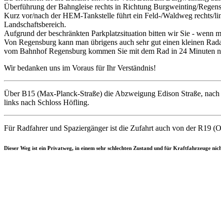
Überführung der Bahngleise rechts in Richtung Burgweinting/Regen
Kurz vor/nach der HEM-Tank­stelle führt ein Feld-/Waldweg rechts/li
Landschaftsbereich.
Aufgrund der beschränkten Park­platz­situation bitten wir Sie - we
Von Regensburg kann man übrigens auch sehr gut einen kleinen Radau
vom Bahnhof Regensburg kommen Sie mit dem Rad in 24 Minuten n
Wir bedanken uns im Voraus für Ihr Verständnis!
Über B15 (Max-Planck-Straße) die Abzweigung Edison Straße, nach 
links nach Schloss Höfling.
Für Radfahrer und Spaziergänger ist die Zufahrt auch von der R19 (O
Dieser Weg ist ein Privatweg, in einem sehr schlechten Zustand und für Kraftfahrzeuge nich