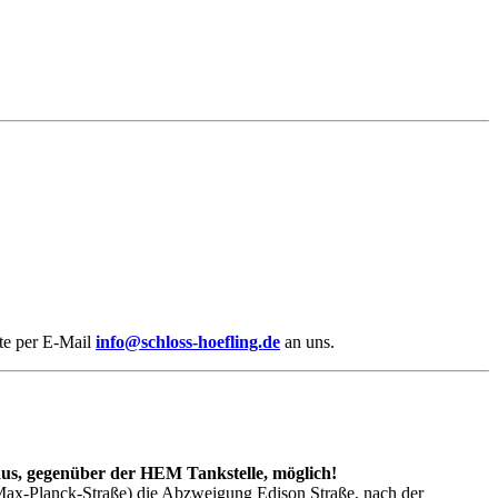
te per E-Mail
info@schloss-hoefling.de
an uns.
 aus, gegenüber der HEM Tankstelle, möglich!
Max-Planck-Straße) die Abzweigung Edison Straße, nach der