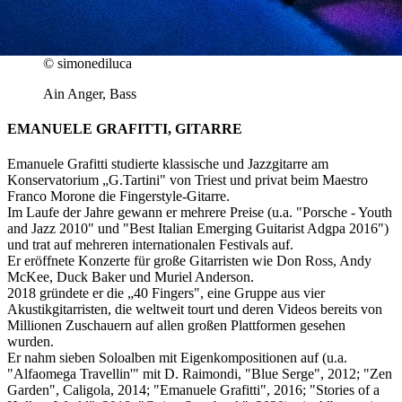
© simonediluca
Ain Anger, Bass
EMANUELE GRAFITTI, GITARRE
Emanuele Grafitti studierte klassische und Jazzgitarre am
Konservatorium „G.Tartini" von Triest und privat beim Maestro
Franco Morone die Fingerstyle-Gitarre.
Im Laufe der Jahre gewann er mehrere Preise (u.a. "Porsche - Youth
and Jazz 2010" und "Best Italian Emerging Guitarist Adgpa 2016")
und trat auf mehreren internationalen Festivals auf.
Er eröffnete Konzerte für große Gitarristen wie Don Ross, Andy
McKee, Duck Baker und Muriel Anderson.
2018 gründete er die „40 Fingers", eine Gruppe aus vier
Akustikgitarristen, die weltweit tourt und deren Videos bereits von
Millionen Zuschauern auf allen großen Plattformen gesehen
wurden.
Er nahm sieben Soloalben mit Eigenkompositionen auf (u.a.
"Alfaomega Travellin'" mit D. Raimondi, "Blue Serge", 2012; "Zen
Garden", Caligola, 2014; "Emanuele Grafitti", 2016; "Stories of a