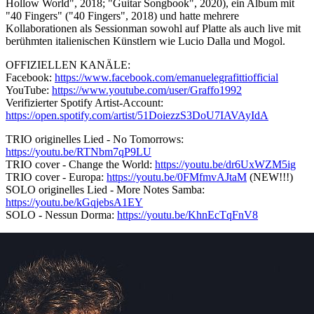
Hollow World", 2018; "Guitar Songbook", 2020), ein Album mit
"40 Fingers" ("40 Fingers", 2018) und hatte mehrere
Kollaborationen als Sessionman sowohl auf Platte als auch live mit
berühmten italienischen Künstlern wie Lucio Dalla und Mogol.
OFFIZIELLEN KANÄLE:
Facebook:
https://www.facebook.com/emanuelegrafittiofficial
YouTube:
https://www.youtube.com/user/Graffo1992
Verifizierter Spotify Artist-Account:
https://open.spotify.com/artist/51DoiezzS3DoU7IAVAyIdA
TRIO originelles Lied - No Tomorrows:
https://youtu.be/RTNbm7qP9LU
TRIO cover - Change the World:
https://youtu.be/dr6UxWZM5ig
TRIO cover - Europa:
https://youtu.be/0FMfmvAJtaM
(NEW!!!)
SOLO originelles Lied - More Notes Samba:
https://youtu.be/kGqjebsA1EY
SOLO - Nessun Dorma:
https://youtu.be/KhnEcTqFnV8