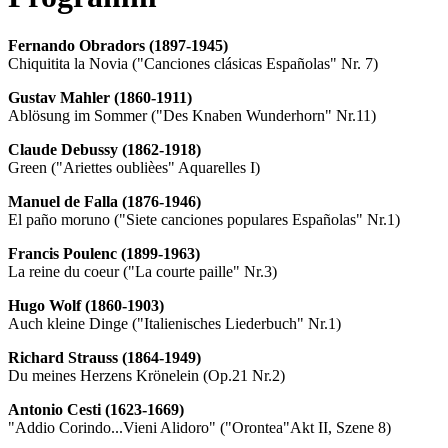
Fernando Obradors (1897-1945)
Chiquitita la Novia ("Canciones clásicas Españolas" Nr. 7)
Gustav Mahler (1860-1911)
Ablösung im Sommer ("Des Knaben Wunderhorn" Nr.11)
Claude Debussy (1862-1918)
Green ("Ariettes oublièes" Aquarelles I)
Manuel de Falla (1876-1946)
El paño moruno ("Siete canciones populares Españolas" Nr.1)
Francis Poulenc (1899-1963)
La reine du coeur ("La courte paille" Nr.3)
Hugo Wolf (1860-1903)
Auch kleine Dinge ("Italienisches Liederbuch" Nr.1)
Richard Strauss (1864-1949)
Du meines Herzens Krönelein (Op.21 Nr.2)
Antonio Cesti (1623-1669)
"Addio Corindo...Vieni Alidoro" ("Orontea"Akt II, Szene 8)