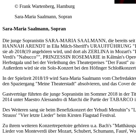
© Frank Wartenberg, Hamburg
Sara-Maria Saalmann, Sopran
Sara-Maria Saalmann, Sopran
Die junge Sopranistin SARA-MARIA SAALMANN, die bereits seit frü
HANNAH ARENDT in Ella Milch-Sheriff's URAUFFÜHRUNG "Die Banal
sie ab 2018(19 angehören wird, und dort als ZERLINA in Mozart's
Verdi's "Nabucco"", PRINZESSIN ROSEMARIE in Kálmán's Operette
Herbstgala und bei der Verleihung des Theaterpreises "Der Faust" zu 
Außerdem wird sie ein Solo-Konzert bei den Höfinger Schloßkonzerte
In der Spielzeit 2018/19 wird Sara-Maria Saalmann vom Chefredakteu
den Spaziergang "Meine Theaterstadt" absolvieren, und das Cover der 
Gastverträge führten die junge Sopranistin im Sommer 2018 in der T
2014 unter Maestro Alessandro di Marchi die Partie der TABARCO in
Des Weiteren sang sie beim Benefizkonzert der Yehudi Menuhin"s "
Strauss' "Vier letzte Lieder" beim Kirsten Flagstad Festival.
Zu ihrem weiteren Konzertrepertoire gehören u.a. Bach's "Matthäus
Lieder von Monteverdi über Mozart, Schubert, Schumann, Fauré, Wol