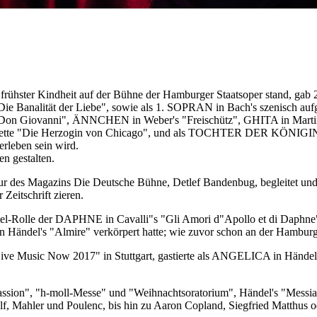
hster Kindheit auf der Bühne der Hamburger Staatsoper stand, gab 
ität der Liebe", sowie als 1. SOPRAN in Bach's szenisch aufgef
 "Don Giovanni", ÄNNCHEN in Weber's "Freischütz", GHITA in Martin
 "Die Herzogin von Chicago", und als TOCHTER DER KÖNIGIN in Do
erleben sein wird.
n gestalten.
r des Magazins Die Deutsche Bühne, Detlef Bandenbug, begleitet und am
Zeitschrift zieren.
itel-Rolle der DAPHNE in Cavalli"s "Gli Amori d"Apollo et di Daphne"
 Händel's "Almire" verkörpert hatte; wie zuvor schon an der Hamburge
Live Music Now 2017" in Stuttgart, gastierte als ANGELICA in Hände
passion", "h-moll-Messe" und "Weihnachtsoratorium", Händel's "Messia
f, Mahler und Poulenc, bis hin zu Aaron Copland, Siegfried Matthus