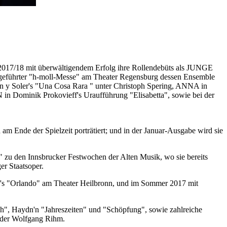
2017/18 mit überwältigendem Erfolg ihre Rollendebüts als JUNGE
ührter "h-moll-Messe" am Theater Regensburg dessen Ensemble
 y Soler's "Una Cosa Rara " unter Christoph Spering, ANNA in
minik Prokovieff's Uraufführung "Elisabetta", sowie bei der
 Ende der Spielzeit porträtiert; und in der Januar-Ausgabe wird sie
 zu den Innsbrucker Festwochen der Alten Musik, wo sie bereits
r Staatsoper.
l's "Orlando" am Theater Heilbronn, und im Sommer 2017 mit
h", Haydn'n "Jahreszeiten" und "Schöpfung", sowie zahlreiche
 oder Wolfgang Rihm.